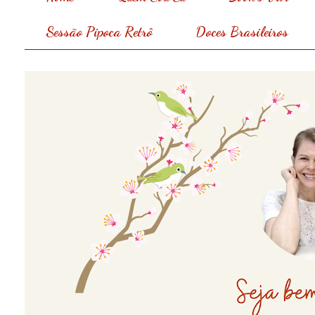
Sessão Pipoca Retrô
Doces Brasileiros