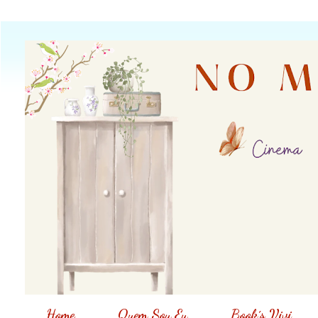
Home
Quem Sou Eu
Book´s Vivi